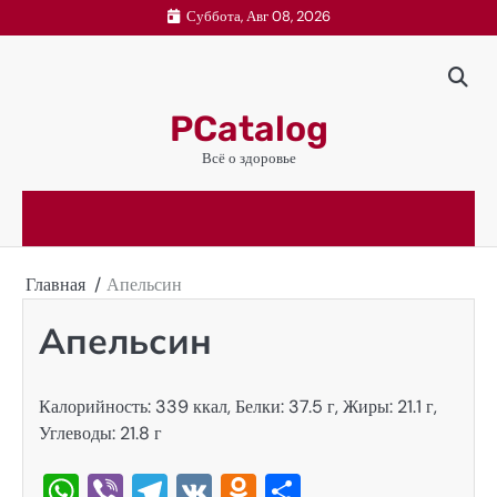
Перейти
Суббота, Авг 08, 2026
к
содержимому
PCatalog
Всё о здоровье
Главная
Апельсин
Апельсин
Калорийность: 339 ккал, Белки: 37.5 г, Жиры: 21.1 г,
Углеводы: 21.8 г
WhatsApp
Viber
Telegram
VK
Odnoklassniki
Отправить