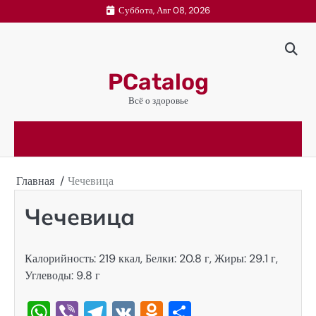
Перейти
Суббота, Авг 08, 2026
к
содержимому
PCatalog
Всё о здоровье
Главная
Чечевица
Чечевица
Калорийность: 219 ккал, Белки: 20.8 г, Жиры: 29.1 г,
Углеводы: 9.8 г
WhatsApp
Viber
Telegram
VK
Odnoklassniki
Отправить