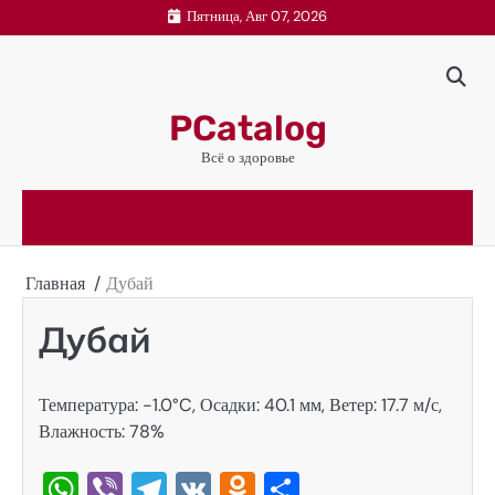
Перейти
Пятница, Авг 07, 2026
к
содержимому
PCatalog
Всё о здоровье
Главная
Дубай
Дубай
Температура: -1.0°C, Осадки: 40.1 мм, Ветер: 17.7 м/с,
Влажность: 78%
WhatsApp
Viber
Telegram
VK
Odnoklassniki
Отправить