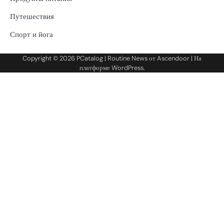
Путешествия
Спорт и йога
Copyright © 2026
PCatalog
| Routine News от
Ascendoor
| На
платформе
WordPress
.