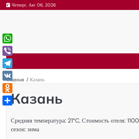
Перейти
Четверг, Авг 06, 2026
к
содержимому
WhatsApp
Viber
Telegram
Главная
Казань
VK
Казань
Odnoklassniki
Отправить
Средняя температура: 21°C, Стоимость отеля: 11
сезон: зима