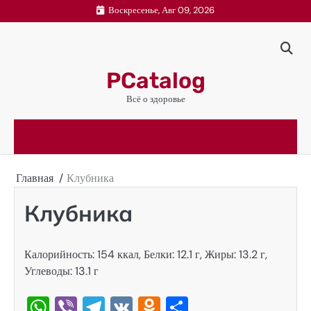
Перейти
Воскресенье, Авг 09, 2026
к
содержимому
PCatalog
Всё о здоровье
Главная
Клубника
Клубника
Калорийность: 154 ккал, Белки: 12.1 г, Жиры: 13.2 г,
Углеводы: 13.1 г
WhatsApp
Viber
Telegram
VK
Odnoklassniki
Отправить