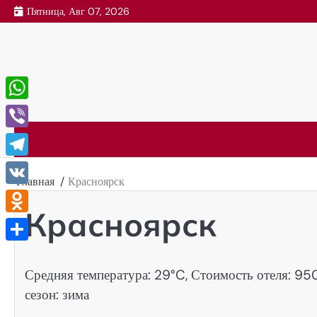
Перейти
Пятница, Авг 07, 2026
к
содержимому
WhatsApp
Viber
Telegram
Главная
Красноярск
VK
Красноярск
Odnoklassniki
Отправить
Средняя температура: 29°C, Стоимость отеля: 95
сезон: зима