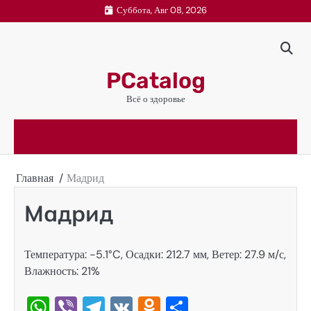
Перейти
Суббота, Авг 08, 2026
к
содержимому
PCatalog
Всё о здоровье
Главная
Мадрид
Мадрид
Температура: -5.1°C, Осадки: 212.7 мм, Ветер: 27.9 м/с,
Влажность: 21%
WhatsApp
Viber
Telegram
VK
Odnoklassniki
Отправить