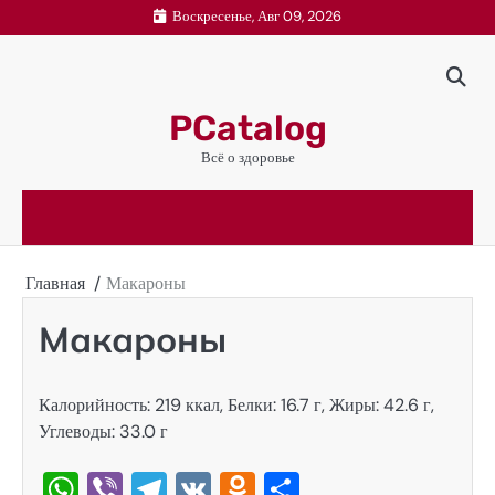
Перейти
Воскресенье, Авг 09, 2026
к
содержимому
PCatalog
Всё о здоровье
Главная
Макароны
Макароны
Калорийность: 219 ккал, Белки: 16.7 г, Жиры: 42.6 г,
Углеводы: 33.0 г
WhatsApp
Viber
Telegram
VK
Odnoklassniki
Отправить