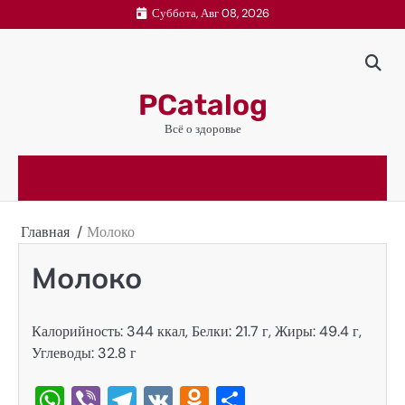
Перейти
Суббота, Авг 08, 2026
к
содержимому
PCatalog
Всё о здоровье
Главная
Молоко
Молоко
Калорийность: 344 ккал, Белки: 21.7 г, Жиры: 49.4 г,
Углеводы: 32.8 г
WhatsApp
Viber
Telegram
VK
Odnoklassniki
Отправить