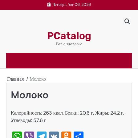
Перейти
Четверг, Авг 06, 2026
к
содержимому
PCatalog
Всё о здоровье
Главная
Молоко
Молоко
Калорийность: 263 ккал, Белки: 20.6 г, Жиры: 24.2 г,
Углеводы: 57.6 г
WhatsApp
Viber
Telegram
VK
Odnoklassniki
Отправить