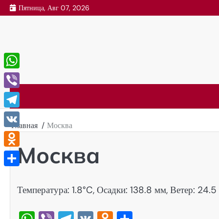
Перейти
Пятница, Авг 07, 2026
к
содержимому
WhatsApp
Viber
Telegram
Главная
Москва
VK
Москва
Odnoklassniki
Отправить
Температура: 1.8°C, Осадки: 138.8 мм, Ветер: 24.5
WhatsApp
Viber
Telegram
VK
Odnoklassniki
Отправить