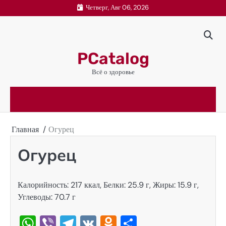
Перейти
Четверг, Авг 06, 2026
к
содержимому
PCatalog
Всё о здоровье
Главная
Огурец
Огурец
Калорийность: 217 ккал, Белки: 25.9 г, Жиры: 15.9 г,
Углеводы: 70.7 г
WhatsApp
Viber
Telegram
VK
Odnoklassniki
Отправить