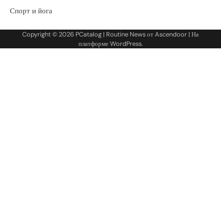
Спорт и йога
Copyright © 2026
PCatalog
| Routine News от
Ascendoor
| На
платформе
WordPress
.