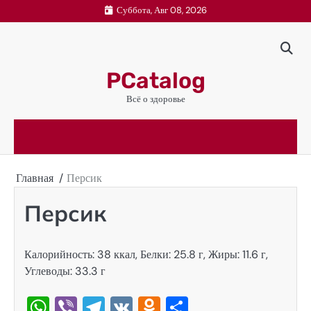
Перейти
Суббота, Авг 08, 2026
к
содержимому
PCatalog
Всё о здоровье
Главная
Персик
Персик
Калорийность: 38 ккал, Белки: 25.8 г, Жиры: 11.6 г,
Углеводы: 33.3 г
WhatsApp
Viber
Telegram
VK
Odnoklassniki
Отправить