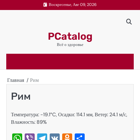
Перейти
Воскресенье, Авг 09, 2026
к
содержимому
PCatalog
Всё о здоровье
Главная
Рим
Рим
Температура: -19.1°C, Осадки: 114.1 мм, Ветер: 24.1 м/с,
Влажность: 89%
WhatsApp
Viber
Telegram
VK
Odnoklassniki
Отправить