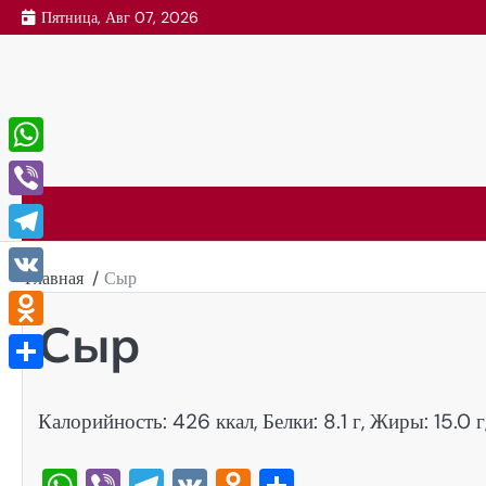
Перейти
Пятница, Авг 07, 2026
к
содержимому
WhatsApp
Viber
Telegram
Главная
Сыр
VK
Сыр
Odnoklassniki
Отправить
Калорийность: 426 ккал, Белки: 8.1 г, Жиры: 15.0 г
WhatsApp
Viber
Telegram
VK
Odnoklassniki
Отправить