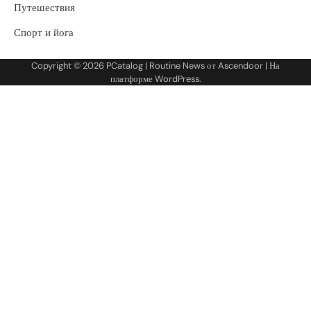
Путешествия
Спорт и йога
Copyright © 2026
PCatalog
| Routine News от
Ascendoor
| На
платформе
WordPress
.