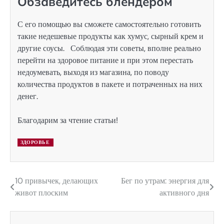
Обзаведитесь блендером
С его помощью вы сможете самостоятельно готовить
такие недешевые продукты как хумус, сырный крем и
другие соусы. Соблюдая эти советы, вполне реально
перейти на здоровое питание и при этом перестать
недоумевать, выходя из магазина, по поводу
количества продуктов в пакете и потраченных на них
денег.
Благодарим за чтение статьи!
ЗДОРОВЬЕ
10 привычек, делающих
Бег по утрам: энергия для
Навигация
живот плоским
активного дня
по
записям