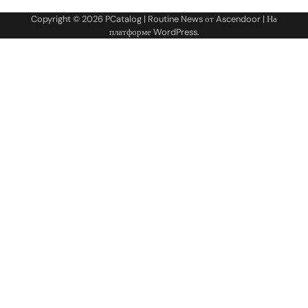
Copyright © 2026
PCatalog
| Routine News от
Ascendoor
| На
платформе
WordPress
.