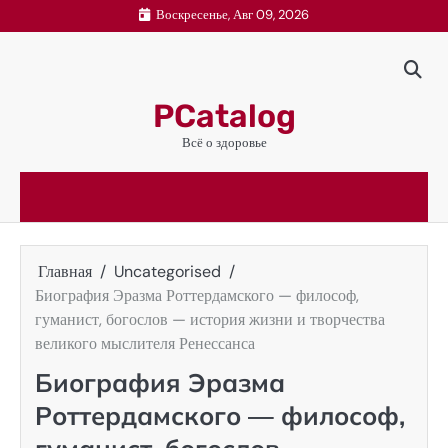
Перейти
Воскресенье, Авг 09, 2026
к
содержимому
PCatalog
Всё о здоровье
Главная
Uncategorised
Биография Эразма Роттердамского — философ,
гуманист, богослов — история жизни и творчества
великого мыслителя Ренессанса
Биография Эразма
Роттердамского — философ,