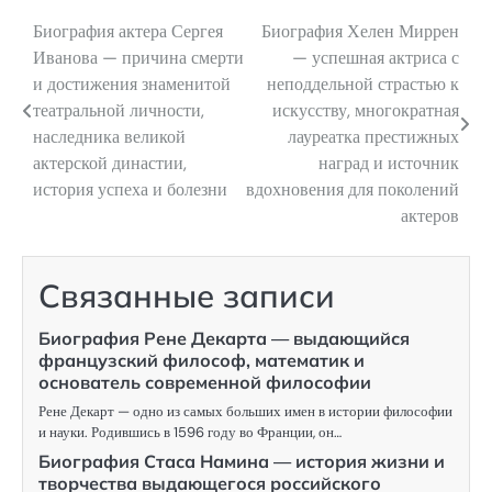
Биография актера Сергея
Биография Хелен Миррен
Навигация
Иванова — причина смерти
— успешная актриса с
по
и достижения знаменитой
неподдельной страстью к
театральной личности,
искусству, многократная
записям
наследника великой
лауреатка престижных
актерской династии,
наград и источник
история успеха и болезни
вдохновения для поколений
актеров
Связанные записи
Биография Рене Декарта — выдающийся
французский философ, математик и
основатель современной философии
Рене Декарт — одно из самых больших имен в истории философии
и науки. Родившись в 1596 году во Франции, он…
Биография Стаса Намина — история жизни и
творчества выдающегося российского