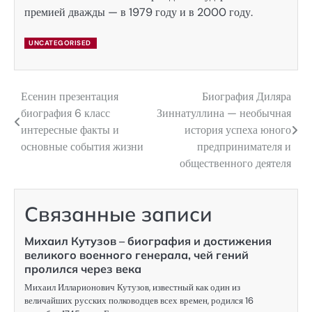
премией дважды — в 1979 году и в 2000 году.
UNCATEGORISED
Есенин презентация
Биография Диляра
Навигация
биография 6 класс
Зиннатуллина — необычная
по
интересные факты и
история успеха юного
основные события жизни
предпринимателя и
записям
общественного деятеля
Связанные записи
Михаил Кутузов – биография и достижения
великого военного генерала, чей гений
пролился через века
Михаил Илларионович Кутузов, известный как один из
величайших русских полководцев всех времен, родился 16