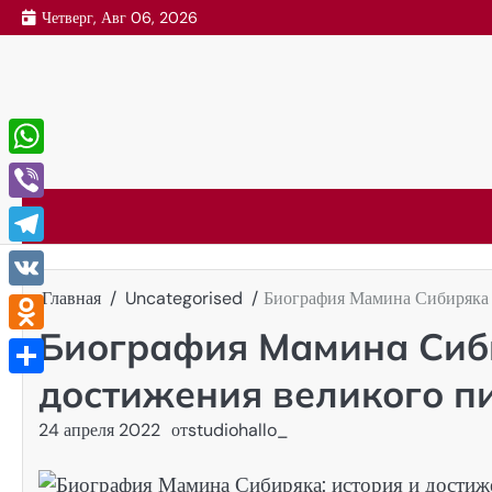
Перейти
Четверг, Авг 06, 2026
к
содержимому
WhatsApp
Viber
Telegram
Главная
Uncategorised
Биография Мамина Сибиряка 
VK
Биография Мамина Сиб
Odnoklassniki
достижения великого п
Отправить
24 апреля 2022
от
studiohallo_