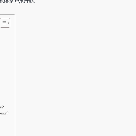
льные чувства.
ре?
ряка?