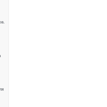
ов.
а
ля