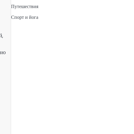
Путешествия
Спорт и йога
й,
езю