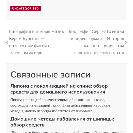
UNCATEGORISED
Биография и личная жизнь
Биография Сергея Есенина
Навигация
Керем Бурсина —
в видеоформате | История
по
интересные факты о
жизни и творчества
турецком актере
великого русского поэта
записям
Связанные записи
Липома с локализацией на спине: обзор
средств для домашнего использования
Липомы – это доброкачественные образования на коже,
состоящие из липидной ткани. Зная действенные народные
методы, можно навсегда избавиться от жировика…
Домашние методы избавления от шипицы:
обзор средств
Шипица или бородавка – это вид новообразований на коже кистей