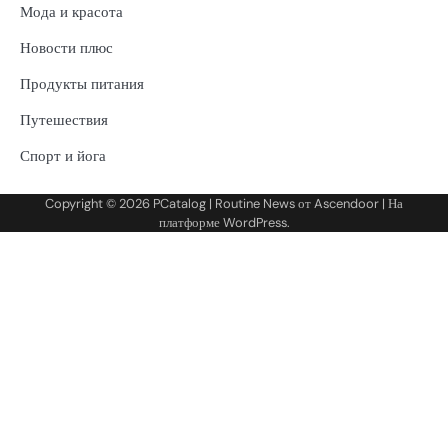
Мода и красота
Новости плюс
Продукты питания
Путешествия
Спорт и йога
Copyright © 2026
PCatalog
| Routine News от
Ascendoor
| На
платформе
WordPress
.