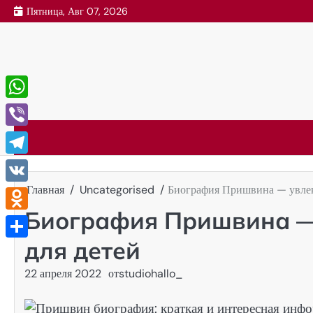
Перейти
Пятница, Авг 07, 2026
к
содержимому
WhatsApp
Viber
Telegram
Главная
Uncategorised
Биография Пришвина — увлека
VK
Биография Пришвина — 
Odnoklassniki
для детей
Отправить
22 апреля 2022
от
studiohallo_