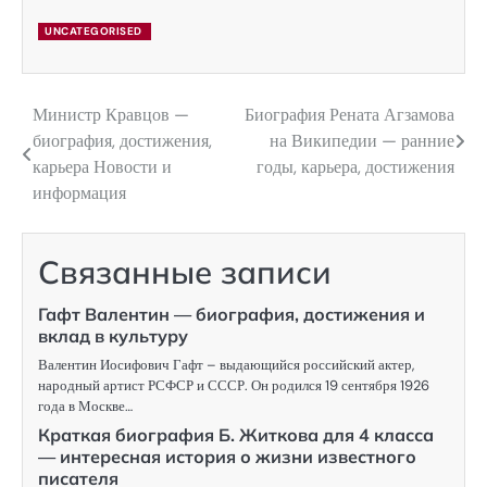
UNCATEGORISED
Министр Кравцов —
Биография Рената Агзамова
Навигация
биография, достижения,
на Википедии — ранние
по
карьера Новости и
годы, карьера, достижения
информация
записям
Связанные записи
Гафт Валентин — биография, достижения и
вклад в культуру
Валентин Иосифович Гафт – выдающийся российский актер,
народный артист РСФСР и СССР. Он родился 19 сентября 1926
года в Москве…
Краткая биография Б. Житкова для 4 класса
— интересная история о жизни известного
писателя