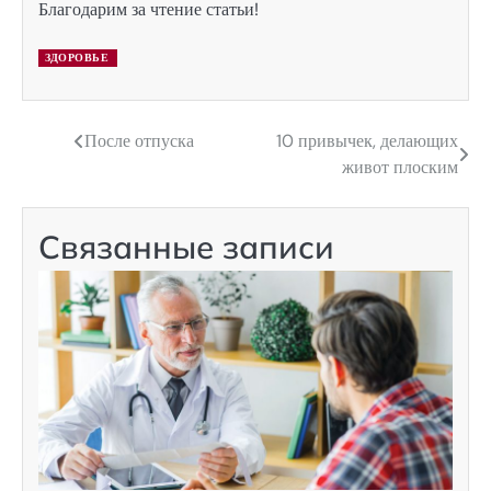
Благодарим за чтение статьи!
ЗДОРОВЬЕ
После отпуска
10 привычек, делающих
Навигация
живот плоским
по
записям
Связанные записи