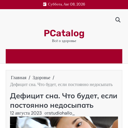
Перейти
Суббота, Авг 08, 2026
к
содержимому
PCatalog
Всё о здоровье
Главная
Здоровье
Дефицит сна. Что будет, если постоянно недосыпать
Дефицит сна. Что будет, если
постоянно недосыпать
12 августа 2023
от
studiohallo_