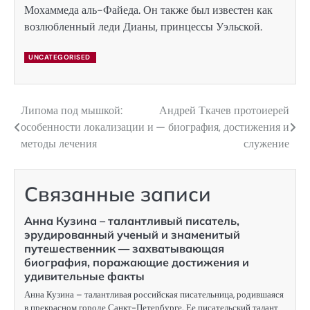
Мохаммеда аль-Файеда. Он также был известен как
возлюбленный леди Дианы, принцессы Уэльской.
UNCATEGORISED
Липома под мышкой:
Андрей Ткачев протоиерей
Навигация
особенности локализации и
— биография, достижения и
по
методы лечения
служение
записям
Связанные записи
Анна Кузина – талантливый писатель,
эрудированный ученый и знаменитый
путешественник — захватывающая
биография, поражающие достижения и
удивительные факты
Анна Кузина – талантливая российская писательница, родившаяся
в прекрасном городе Санкт-Петербурге. Ее писательский талант