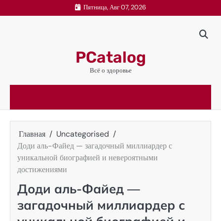
Перейти
Пятница, Авг 07, 2026
к
содержимому
PCatalog
Всё о здоровье
Главная
Uncategorised
Доди аль-Файед — загадочный миллиардер с
уникальной биографией и невероятными
достижениями
Доди аль-Файед —
загадочный миллиардер с