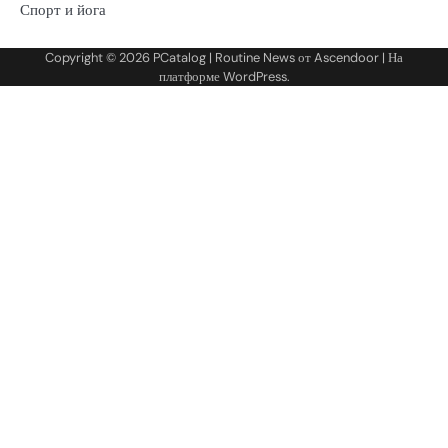
Спорт и йога
Copyright © 2026
PCatalog
| Routine News от
Ascendoor
| На
платформе
WordPress
.