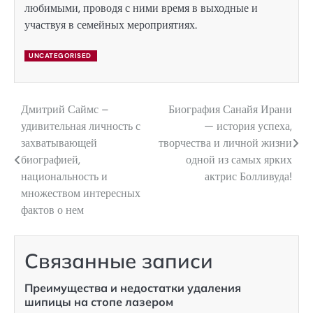
любимыми, проводя с ними время в выходные и
участвуя в семейных мероприятиях.
UNCATEGORISED
Дмитрий Саймс –
Биография Санайя Ирани
Навигация
удивительная личность с
— история успеха,
по
захватывающей
творчества и личной жизни
биографией,
одной из самых ярких
записям
национальность и
актрис Болливуда!
множеством интересных
фактов о нем
Связанные записи
Преимущества и недостатки удаления
шипицы на стопе лазером