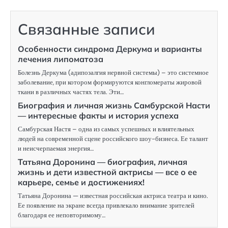
Связанные записи
Особенности синдрома Деркума и варианты
лечения липоматоза
Болезнь Деркума (адипозалгия нервной системы) – это системное
заболевание, при котором формируются конгломераты жировой
ткани в различных частях тела. Эти…
Биография и личная жизнь Самбурской Насти
— интересные факты и история успеха
Самбурская Настя – одна из самых успешных и влиятельных
людей на современной сцене российского шоу-бизнеса. Ее талант
и неисчерпаемая энергия…
Татьяна Доронина — биография, личная
жизнь и дети известной актрисы — все о ее
карьере, семье и достижениях!
Татьяна Доронина — известная российская актриса театра и кино.
Ее появление на экране всегда привлекало внимание зрителей
благодаря ее неповторимому…