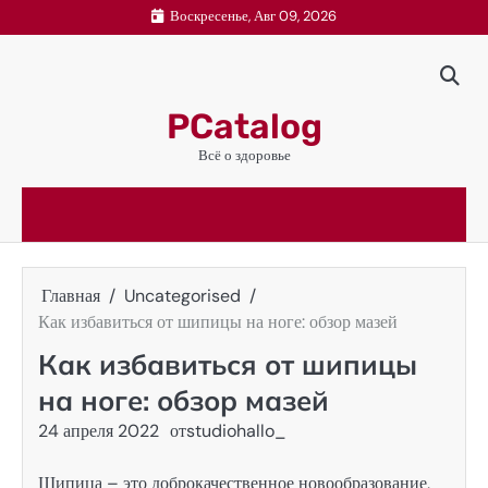
Перейти
Воскресенье, Авг 09, 2026
к
содержимому
PCatalog
Всё о здоровье
Главная
Uncategorised
Как избавиться от шипицы на ноге: обзор мазей
Как избавиться от шипицы
на ноге: обзор мазей
24 апреля 2022
от
studiohallo_
Шипица – это доброкачественное новообразование,