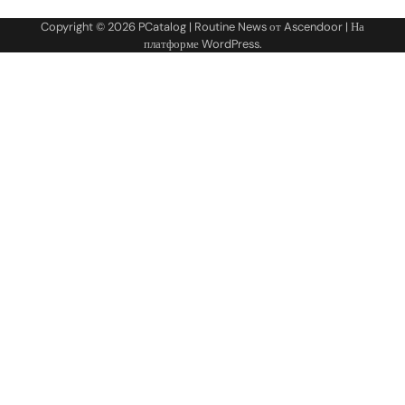
Copyright © 2026
PCatalog
| Routine News от
Ascendoor
| На
платформе
WordPress
.