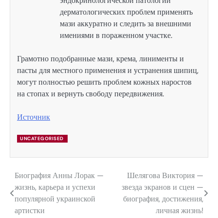
эндокринологической патологии
дерматологических проблем применять
мази аккуратно и следить за внешними
имениями в пораженном участке.
Грамотно подобранные мази, крема, линименты и
пасты для местного применения и устранения шипиц,
могут полностью решить проблем кожных наростов
на стопах и вернуть свободу передвижения.
Источник
UNCATEGORISED
Биография Анны Лорак —
Шелягова Виктория —
Навигация
жизнь, карьера и успехи
звезда экранов и сцен —
по
популярной украинской
биография, достижения,
артистки
личная жизнь!
записям