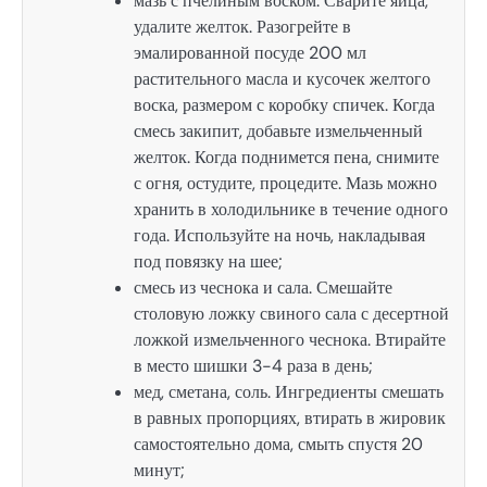
мазь с пчелиным воском. Сварите яйца,
удалите желток. Разогрейте в
эмалированной посуде 200 мл
растительного масла и кусочек желтого
воска, размером с коробку спичек. Когда
смесь закипит, добавьте измельченный
желток. Когда поднимется пена, снимите
с огня, остудите, процедите. Мазь можно
хранить в холодильнике в течение одного
года. Используйте на ночь, накладывая
под повязку на шее;
смесь из чеснока и сала. Смешайте
столовую ложку свиного сала с десертной
ложкой измельченного чеснока. Втирайте
в место шишки 3-4 раза в день;
мед, сметана, соль. Ингредиенты смешать
в равных пропорциях, втирать в жировик
самостоятельно дома, смыть спустя 20
минут;