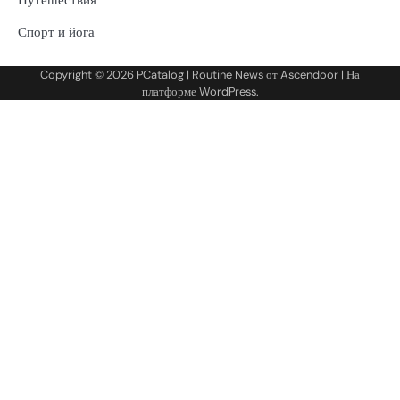
Путешествия
Спорт и йога
Copyright © 2026
PCatalog
| Routine News от
Ascendoor
| На
платформе
WordPress
.