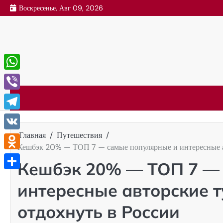
Перейти
Воскресенье, Авг 09, 2026
к
содержимому
WhatsApp
Viber
Telegram
Главная
Путешествия
VK
Кешбэк 20% — ТОП 7 — самые популярные и интересные авт
Odnoklassniki
Кешбэк 20% — ТОП 7 —
Отправить
интересные авторские т
отдохнуть в России