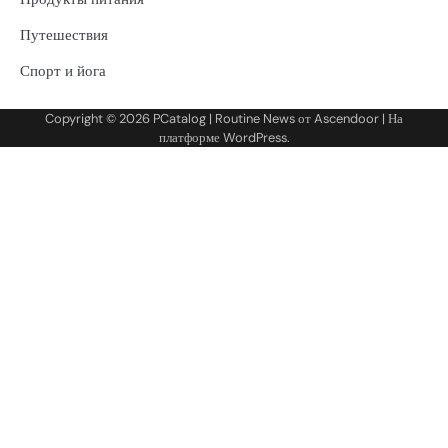
Путешествия
Спорт и йога
Copyright © 2026
PCatalog
| Routine News от
Ascendoor
| На
платформе
WordPress
.