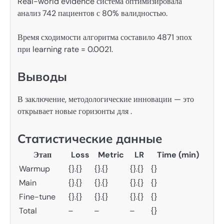
Real-world evidence система оптимизировала
анализ 742 пациентов с 80% валидностью.
Время сходимости алгоритма составило 4871 эпох
при learning rate = 0.0021.
Выводы
В заключение, методологические инновации — это
открывает новые горизонты для .
Статистические данные
Этап
Loss
Metric
LR
Time (min)
Warmup
{}.{}
{}.{}
{}.{}
{}
Main
{}.{}
{}.{}
{}.{}
{}
Fine-tune
{}.{}
{}.{}
{}.{}
{}
Total
–
–
–
{}