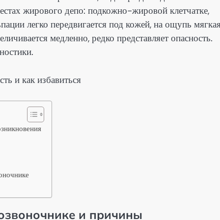
стах жирового депо: подкожно-жировой клетчатке,
ации легко передвигается под кожей, на ощупь мягкая
еличивается медленно, редко представляет опасность.
ностики.
озникновения
воночнике
позвоночнике и причины