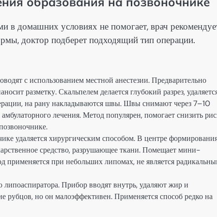
ения образования на позвоночнике
ми в домашних условиях не помогает, врач рекомендуе
ормы, доктор подберет подходящий тип операции.
роводят с использованием местной анестезии. Предварительно
аносит разметку. Скальпелем делается глубокий разрез, удаляетс
перации, на рану накладываются швы. Швы снимают через 7–10
амбулаторного лечения. Метод популярен, помогает снизить рис
 позвоночнике.
чике удаляется хирургическим способом. В центре формировани
лекарственное средство, разрушающее ткани. Помещает мини-
од применяется при небольших липомах, не является радикальны
 липоаспиратора. Прибор вводят внутрь, удаляют жир и
е рубцов, но он малоэффективен. Применяется способ редко на