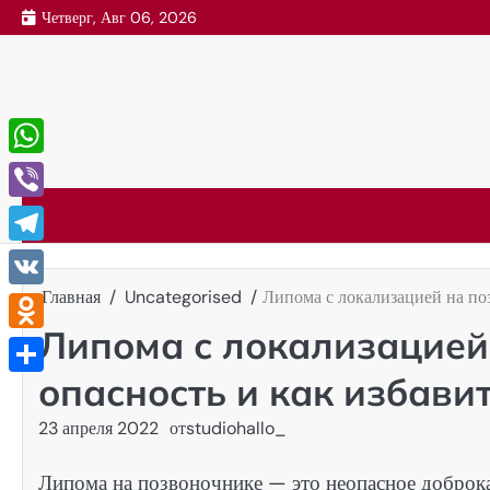
Перейти
Четверг, Авг 06, 2026
к
содержимому
WhatsApp
Viber
Telegram
Главная
Uncategorised
Липома с локализацией на поз
VK
Липома с локализацией
Odnoklassniki
опасность и как избави
Отправить
23 апреля 2022
от
studiohallo_
Липома на позвоночнике — это неопасное доброка