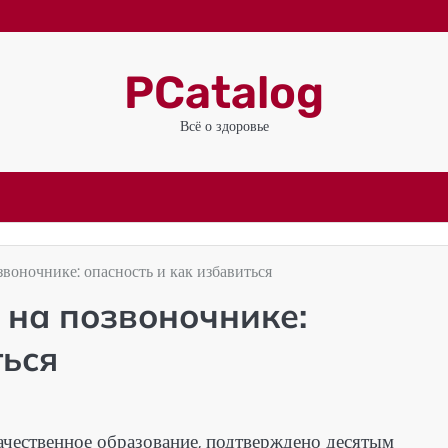
PCatalog
Всё о здоровье
воночнике: опасность и как избавиться
 на позвоночнике:
ться
чественное образование, подтверждено десятым