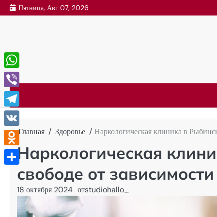
Перейти
Пятница, Авг 07, 2026
к
содержимому
WhatsApp
Viber
Telegram
Главная
Здоровье
Наркологическая клиника в Рыбинск
VK
Наркологическая клиник
Odnoklassniki
свободе от зависимости
Отправить
18 октября 2024
от
studiohallo_