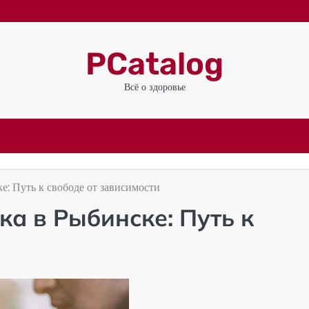
PCatalog
Всё о здоровье
е: Путь к свободе от зависимости
а в Рыбинске: Путь к