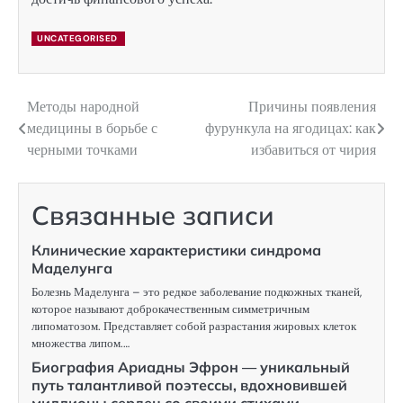
UNCATEGORISED
Методы народной
Причины появления
Навигация
медицины в борьбе с
фурункула на ягодицах: как
по
черными точками
избавиться от чирия
записям
Связанные записи
Клинические характеристики синдрома
Маделунга
Болезнь Маделунга – это редкое заболевание подкожных тканей,
которое называют доброкачественным симметричным
липоматозом. Представляет собой разрастания жировых клеток
множества липом.…
Биография Ариадны Эфрон — уникальный
путь талантливой поэтессы, вдохновившей