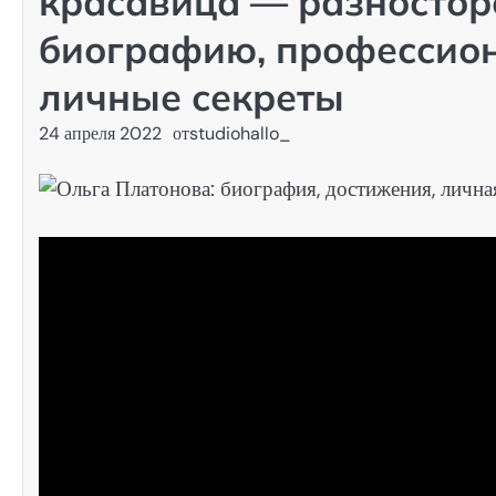
красавица — разностор
биографию, профессио
личные секреты
24 апреля 2022
от
studiohallo_