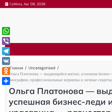
Перейти
Суббота, Авг 08, 2026
к
содержимому
WhatsApp
Viber
Telegram
Главная
Uncategorised
VK
Ольга Платонова — выдающийся магнат, успешная бизнес-
Odnoklassniki
биографию, профессиональные вершины и личные секреты
Ольга Платонова — вы
Отправить
успешная бизнес-леди 