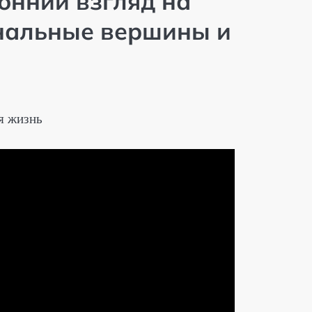
онний взгляд на
нальные вершины и