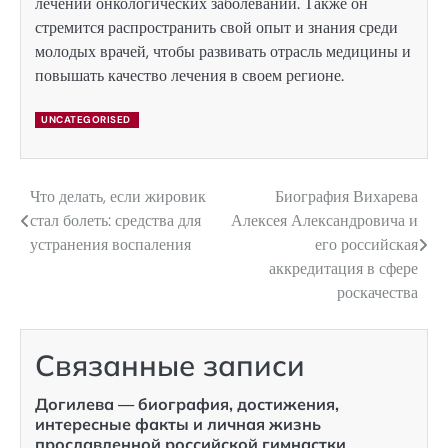
лечении онкологических заболеваний. Также он
стремится распространить свой опыт и знания среди
молодых врачей, чтобы развивать отрасль медицины и
повышать качество лечения в своем регионе.
UNCATEGORISED
Что делать, если жировик
Биография Вихарева
Навигация
стал болеть: средства для
Алексея Александровича и
по
устранения воспаления
его российская
аккредитация в сфере
записям
роскачества
Связанные записи
Догилева — биография, достижения,
интересные факты и личная жизнь
прославленной российской гимнастки