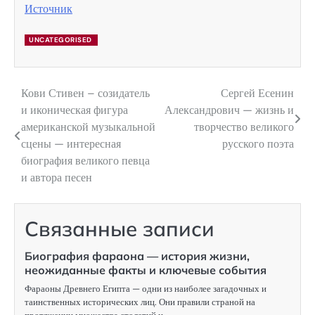
Источник
UNCATEGORISED
Кови Стивен – созидатель
Сергей Есенин
Навигация
и иконическая фигура
Александрович — жизнь и
по
американской музыкальной
творчество великого
сцены — интересная
русского поэта
записям
биография великого певца
и автора песен
Связанные записи
Биография фараона — история жизни,
неожиданные факты и ключевые события
Фараоны Древнего Египта — одни из наиболее загадочных и
таинственных исторических лиц. Они правили страной на