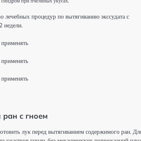
 синдром при пчелиных укусах.
во лечебных процедур по вытягиванию экссудата с
2 недели.
 ран с гноем
отовить лук перед вытягиванием содержимого ран. Дл
ез участков гнили, без механических повреждений пло