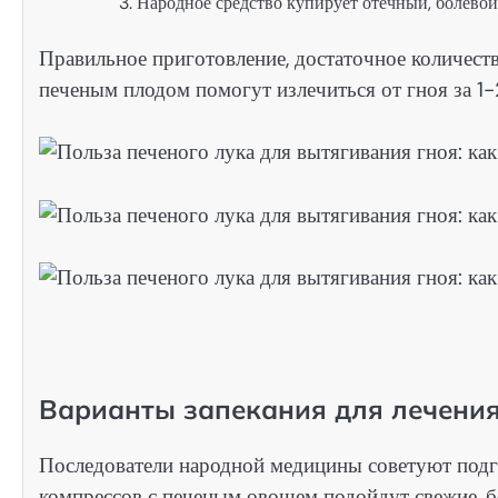
Народное средство купирует отечный, болевой
Правильное приготовление, достаточное количест
печеным плодом помогут излечиться от гноя за 1-
Варианты запекания для лечения
Последователи народной медицины советуют подг
компрессов с печеным овощем подойдут свежие, б