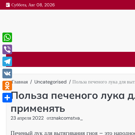
Перейти
Суббота, Авг 08, 2026
к
содержимому
WhatsApp
Viber
Telegram
Главная
Uncategorised
Польза печеного лука для выт
VK
Польза печеного лука д
Odnoklassniki
применять
Отправить
23 апреля 2022
от
znakcomstva_
Печеный лук для вытягивания гноя – это народное