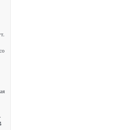
т.
со
ая
.
4