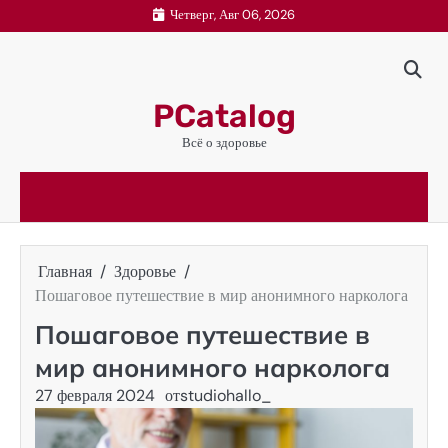
Перейти
Четверг, Авг 06, 2026
к
содержимому
PCatalog
Всё о здоровье
Главная
Здоровье
Пошаговое путешествие в мир анонимного нарколога
Пошаговое путешествие в
мир анонимного нарколога
27 февраля 2024
от
studiohallo_