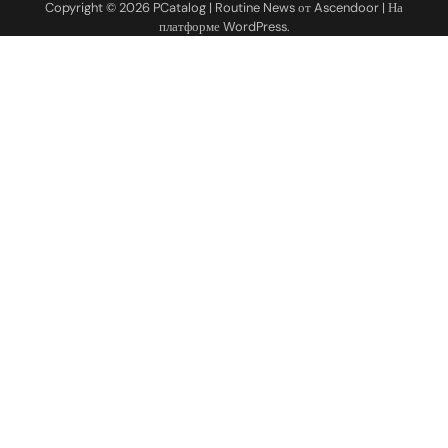
Copyright © 2026
PCatalog
| Routine News от
Ascendoor
| На
платформе
WordPress
.