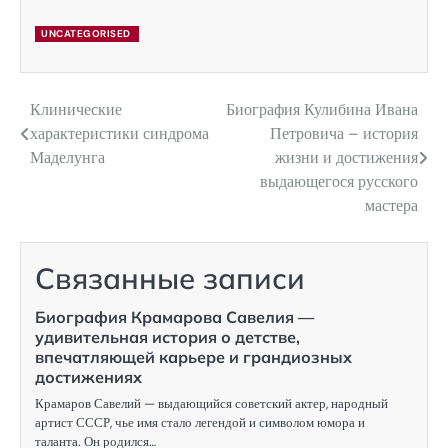
UNCATEGORISED
Клинические
Биография Кулибина Ивана
Навигация
характеристики синдрома
Петровича – история
по
Маделунга
жизни и достижения
выдающегося русского
записям
мастера
Связанные записи
Биография Крамарова Савелия —
удивительная история о детстве,
впечатляющей карьере и грандиозных
достижениях
Крамаров Савелий — выдающийся советский актер, народный
артист СССР, чье имя стало легендой и символом юмора и
таланта. Он родился…