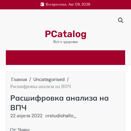
Перейти
Воскресенье, Авг 09, 2026
к
содержимому
PCatalog
Всё о здоровье
Главная
Uncategorised
Расшифровка анализа на ВПЧ
Расшифровка анализа на
ВПЧ
22 апреля 2022
от
studiohallo_
От: Чаяна