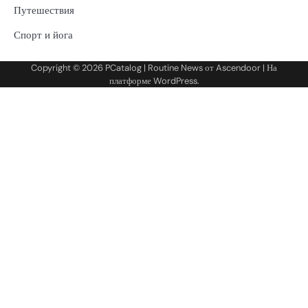
Путешествия
Спорт и йога
Copyright © 2026
PCatalog
| Routine News от
Ascendoor
| На
платформе
WordPress
.