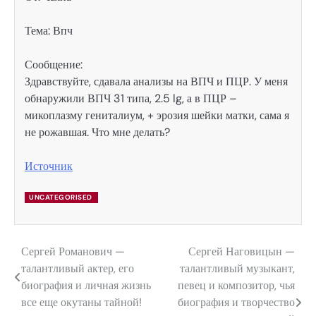
Тема: Впч
Сообщение:
Здравствуйте, сдавала анализы на ВПЧ и ПЦР. У меня
обнаружили ВПЧ 31 типа, 2.5 lg, а в ПЦР –
микоплазму гениталиум, + эрозия шейки матки, сама я
не рожавшая. Что мне делать?
Источник
UNCATEGORISED
Сергей Романович —
Сергей Наговицын —
Навигация
талантливый актер, его
талантливый музыкант,
по
биография и личная жизнь
певец и композитор, чья
все еще окутаны тайной!
биография и творчество
записям