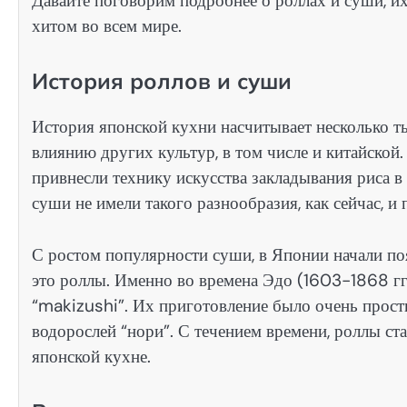
Давайте поговорим подробнее о роллах и суши, их
хитом во всем мире.
История роллов и суши
История японской кухни насчитывает несколько ты
влиянию других культур, в том числе и китайской
привнесли технику искусства закладывания риса в
суши не имели такого разнообразия, как сейчас, и
С ростом популярности суши, в Японии начали по
это роллы. Именно во времена Эдо (1603-1868 гг
“makizushi”. Их приготовление было очень просты
водорослей “нори”. С течением времени, роллы ст
японской кухне.