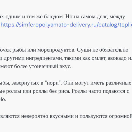
их одним и тем же блюдом. Но на самом деле, между
:
https://simferopol.yamato-delivery.ru/catalog/tepli
усочек рыбы или морепродуктов. Суши не обязательно
 другими ингредиентами, такими как омлет, авокадо и
имеют более утонченный вкус.
бы, завернутых в “нори”. Они могут иметь различные
е роллы или роллы без риса. Роллы часто подаются с
йо.
 являются невероятно вкусными и пользуются огромно