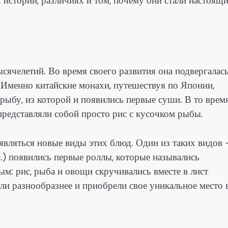
 истории, различиях и том, почему они стали настоящ
сячелетий. Во время своего развития она подвергалас
. Именно китайские монахи, путешествуя по Японии,
 рыбу, из которой и появились первые суши. В то врем
 представляли собой просто рис с кусочком рыбы.
являться новые виды этих блюд. Один из таких видов 
.) появились первые роллы, которые назывались
м: рис, рыба и овощи скручивались вместе в лист
али разнообразнее и приобрели свое уникальное место 