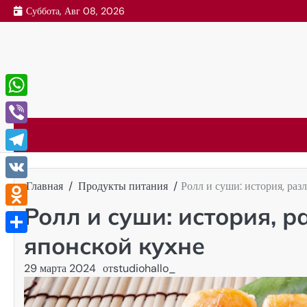
Перейти
Суббота, Авг 08, 2026
к
содержимому
WhatsApp
Viber
Telegram
Главная
Продукты питания
Ролл и суши: история, раз
VK
Ролл и суши: история, р
Odnoklassniki
японской кухне
Отправить
29 марта 2024
от
studiohallo_