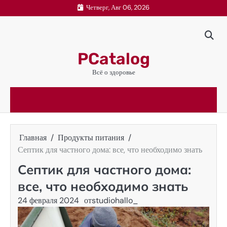
Перейти
Четверг, Авг 06, 2026
к
содержимому
PCatalog
Всё о здоровье
Главная
Продукты питания
Септик для частного дома: все, что необходимо знать
Септик для частного дома:
все, что необходимо знать
24 февраля 2024
от
studiohallo_