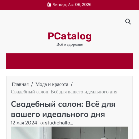
Перейти
Четверг, Авг 06, 2026
к
содержимому
PCatalog
Всё о здоровье
Главная
Мода и красота
Свадебный салон: Всё для вашего идеального дня
Свадебный салон: Всё для
вашего идеального дня
12 мая 2024
от
studiohallo_