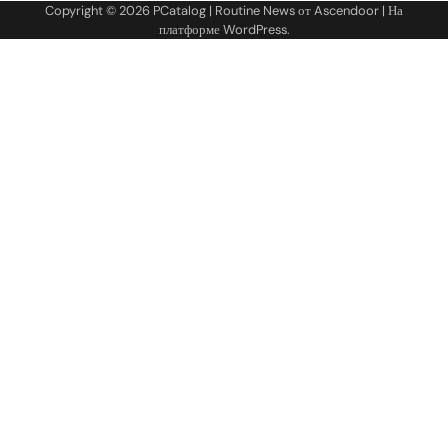
Copyright © 2026
PCatalog
| Routine News от
Ascendoor
| На
платформе
WordPress
.