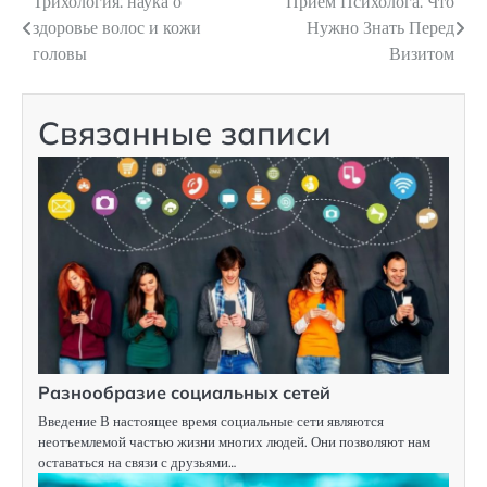
Трихология: наука о
Прием Психолога: Что
Навигация
здоровье волос и кожи
Нужно Знать Перед
по
головы
Визитом
записям
Связанные записи
Разнообразие социальных сетей
Введение В настоящее время социальные сети являются
неотъемлемой частью жизни многих людей. Они позволяют нам
оставаться на связи с друзьями…