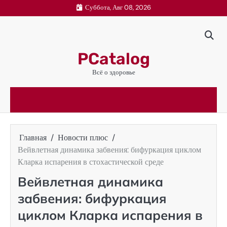
Перейти
Суббота, Авг 08, 2026
к
содержимому
PCatalog
Всё о здоровье
Главная
Новости плюс
Вейвлетная динамика забвения: бифуркация циклом
Кларка испарения в стохастической среде
Вейвлетная динамика
забвения: бифуркация
циклом Кларка испарения в