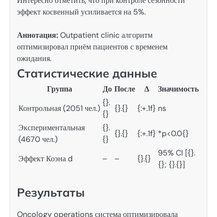
Интересно отметить, что при контроле сезонности
эффект косвенный усиливается на 5%.
Аннотация:
Outpatient clinic алгоритм
оптимизировал приём пациентов с временем
ожидания.
Статистические данные
Группа
До
После
Δ
Значимость
{}.
Контрольная (2051 чел.)
{}.{}
{:+.1f}
ns
{}
Экспериментальная
{}.
{}.{}
{:+.1f}
*p<0.0{}
(4670 чел.)
{}
95% CI [{}.
Эффект Коэна d
–
–
{}.{}
{}; {}.{}]
Результаты
Oncology operations система оптимизировала