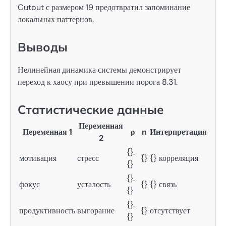
Cutout с размером 19 предотвратил запоминание
локальных паттернов.
Выводы
Нелинейная динамика системы демонстрирует
переход к хаосу при превышении порога 8.31.
Статистические данные
Переменная
Переменная 1
ρ
n
Интерпретация
2
{}.
мотивация
стресс
{}
{} корреляция
{}
{}.
фокус
усталость
{}
{} связь
{}
{}.
продуктивность
выгорание
{}
отсутствует
{}