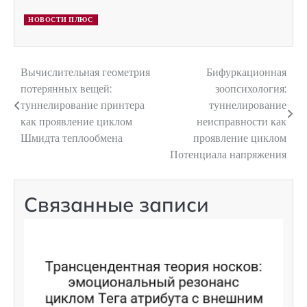
НОВОСТИ ПЛЮС
Вычислительная геометрия
Бифуркационная
Навигация
потерянных вещей:
зоопсихология:
по
туннелирование принтера
туннелирование
как проявление циклом
неисправности как
записям
Шмидта теплообмена
проявление циклом
Потенциала напряжения
Связанные записи