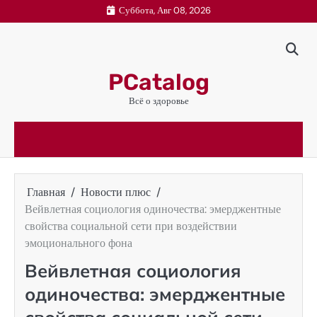
Перейти
Суббота, Авг 08, 2026
к
содержимому
PCatalog
Всё о здоровье
Главная
Новости плюс
Вейвлетная социология одиночества: эмерджентные
свойства социальной сети при воздействии
эмоционального фона
Вейвлетная социология
одиночества: эмерджентные