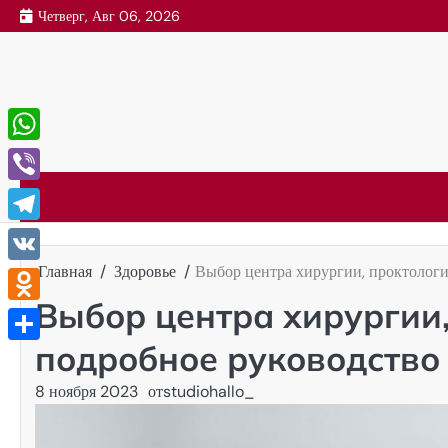
Перейти
Четверг, Авг 06, 2026
к
содержимому
WhatsApp
Viber
Telegram
Главная
Здоровье
Выбор центра хирургии, проктологи
VK
Выбор центра хирургии,
Odnoklassniki
подробное руководство
Отправить
8 ноября 2023
от
studiohallo_